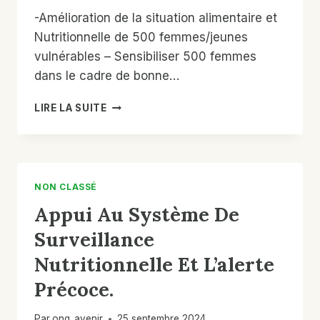
PETITS
-Amélioration de la situation alimentaire et
PRODUCTEURS
Nutritionnelle de 500 femmes/jeunes
VULNÉRABLES
vulnérables – Sensibiliser 500 femmes
dans le cadre de bonne…
PROJET
LIRE LA SUITE
D’ACCOMPAGNEMENT/FORMATION
SUR
LES
BONNES
PRATIQUES
NON CLASSÉ
AGROPASTORALES
Appui Au Système De
RÉSILIENTES
DANS
Surveillance
LA
RÉGION
Nutritionnelle Et L’alerte
DE
Précoce.
GAO
Par
ong_avenir
25 septembre 2024