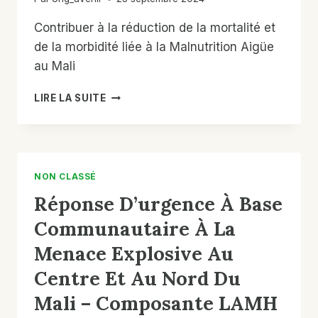
Contribuer à la réduction de la mortalité et
de la morbidité liée à la Malnutrition Aigüe
au Mali
APPUI
LIRE LA SUITE
AU
SYSTÈME
DE
SURVEILLANCE
NUTRITIONNELLE
NON CLASSÉ
ET
Réponse D’urgence À Base
L’ALERTE
PRÉCOCE.
Communautaire À La
Menace Explosive Au
Centre Et Au Nord Du
Mali – Composante LAMH