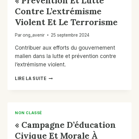
« Prévention Et Lutte
OCB
Contre L’extrémisme
DES
11
Violent Et Le Terrorisme
COMMUNES
DE
Par
ong_avenir
25 septembre 2024
LA
RÉGION
Contribuer aux efforts du gouvernement
DE
KIDAL
malien dans la lutte et prévention contre
l’extrémisme violent.
MISE
LIRE LA SUITE
EN
ŒUVRE
LES
ACTIVITÉS
DU
NON CLASSÉ
PROJET :
« Campagne D’éducation
« PRÉVENTION
ET
Civique Et Morale À
LUTTE