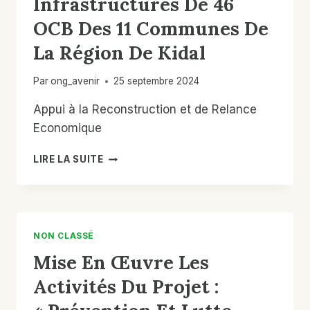
Infrastructures De 46
OCB Des 11 Communes De
La Région De Kidal
Par
ong_avenir
25 septembre 2024
Appui à la Reconstruction et de Relance
Economique
SUIVIE
LIRE LA SUITE
DE
LA
CONSTRUCTION
ET
ÉQUIPEMENT
NON CLASSÉ
DE
Mise En Œuvre Les
46
INFRASTRUCTURES
Activités Du Projet :
DE
46