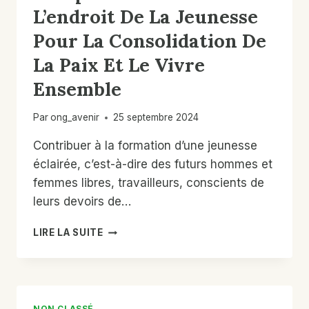
CONTRE
L’endroit De La Jeunesse
L’EXTRÉMISME
Pour La Consolidation De
VIOLENT
ET
La Paix Et Le Vivre
LE
TERRORISME
Ensemble
Par
ong_avenir
25 septembre 2024
Contribuer à la formation d’une jeunesse
éclairée, c’est-à-dire des futurs hommes et
femmes libres, travailleurs, conscients de
leurs devoirs de…
« CAMPAGNE
LIRE LA SUITE
D’ÉDUCATION
CIVIQUE
ET
MORALE
À
NON CLASSÉ