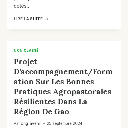
dotés…
DISTRIBUTION
LIRE LA SUITE
DES
KITS
AGROSYLVOPASTORALES
ET
DE
NON CLASSÉ
L’ENGRAIS
Projet
ORGANIQUE
AU
D’accompagnement/form
PROFIT
DES
Ation Sur Les Bonnes
GROUPEMENTS
Pratiques Agropastorales
ET
DE
Résilientes Dans La
COOPÉRATIVES
DES
Région De Gao
FEMMES/JEUNES
ET
Par
ong_avenir
25 septembre 2024
DE