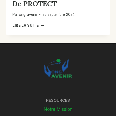
De PROTECT
Par
ong_avenir
25 septembre 2024
RÉPONSE
LIRE LA SUITE
D’URGENCE
À
BASE
COMMUNAUTAIRE
À
LA
MENACE
EXPLOSIVE
AU
CENTRE
ET
AU
NORD
RESOURCES
DU
MALI
Notre Mission
–