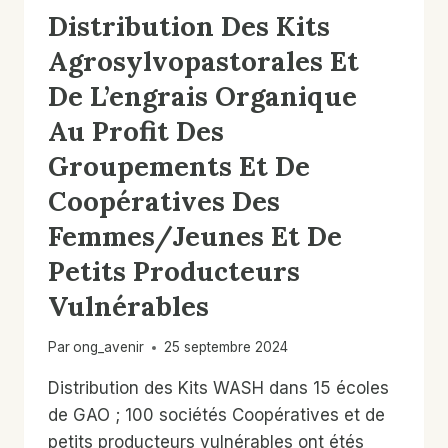
Distribution Des Kits
LES
PETITS
Agrosylvopastorales Et
DÉFIS
LIÉS
De L’engrais Organique
À
Au Profit Des
LA
MALNUTRITION
Groupements Et De
Coopératives Des
Femmes/jeunes Et De
Petits Producteurs
Vulnérables
Par
ong_avenir
25 septembre 2024
Distribution des Kits WASH dans 15 écoles
de GAO ; 100 sociétés Coopératives et de
petits producteurs vulnérables ont étés