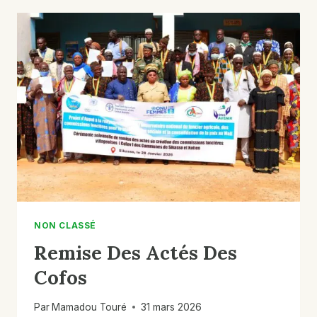
EN
CHARGE
MÉDICALE
GRATUITES
SUR
LE
NOUVEAU
SITE
DES
PERSONNES
DÉPLACÉES
INTERNES
(PDI)
DE
MÉDINA
NON CLASSÉ
COURA
Remise Des Actés Des
PENDANT
DEUX
Cofos
JOURS,
AINSI
Par
Mamadou Touré
31 mars 2026
QU’UNE