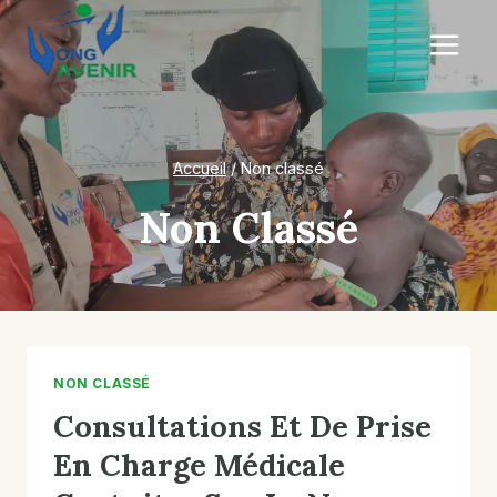
Aller
au
contenu
Accueil
/
Non classé
Non Classé
NON CLASSÉ
Consultations Et De Prise
En Charge Médicale