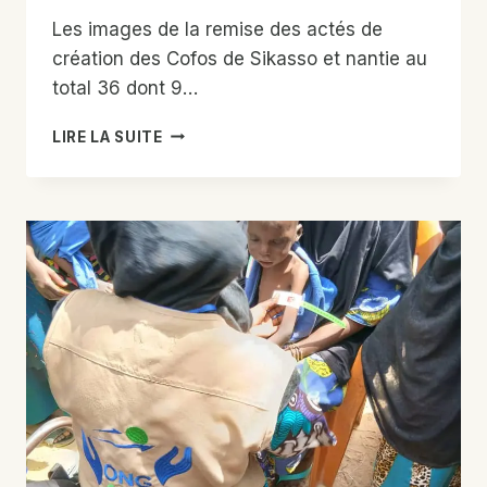
JOURNÉE
Les images de la remise des actés de
À
création des Cofos de Sikasso et nantie au
DJONDIORI.
total 36 dont 9…
REMISE
LIRE LA SUITE
DES
ACTÉS
DES
COFOS