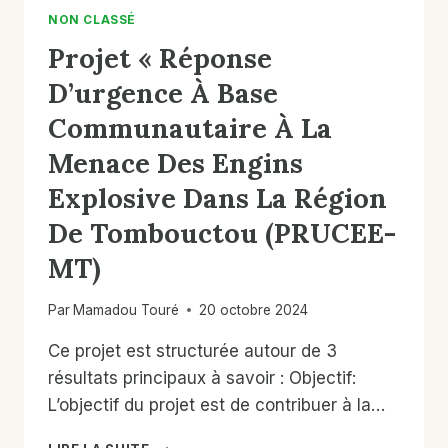
DE
NON CLASSÉ
MOPTI,
Projet « Réponse
DE
BANDIAGARA
D’urgence À Base
ET
Communautaire À La
DOUENTZA. SNAP II
Menace Des Engins
Explosive Dans La Région
De Tombouctou (PRUCEE-
MT)
Par
Mamadou Touré
20 octobre 2024
Ce projet est structurée autour de 3
résultats principaux à savoir : Objectif:
L’objectif du projet est de contribuer à la…
PROJET