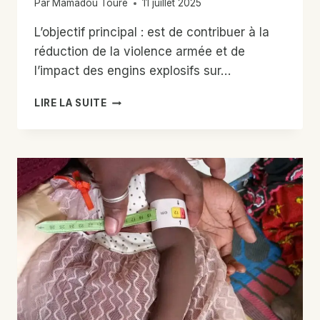
Par
Mamadou Touré
11 juillet 2025
L’objectif principal : est de contribuer à la
réduction de la violence armée et de
l’impact des engins explosifs sur…
PROJET
LIRE LA SUITE
:
PROJET
DE
RÉDUCTION
DE
LA
VIOLENCE
ARMÉE
(FINANCE
PAR
LE
GOUVERNEMENT
CANADIEN
VIA