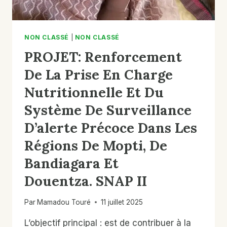
LE
PROGRAMME
POUR
LA
NON CLASSÉ
|
NON CLASSÉ
STABILISATION
PROJET: Renforcement
ET
LES
De La Prise En Charge
OPÉRATIONS
Nutritionnelle Et Du
DE
PAIX
Système De Surveillance
(POS)
DANS
D’alerte Précoce Dans Les
LA
Régions De Mopti, De
RÉGION
DE
Bandiagara Et
BANDIAGARA
DANS
Douentza. SNAP II
LE
CENTRE
Par
Mamadou Touré
11 juillet 2025
DU
MALI
L’objectif principal : est de contribuer à la