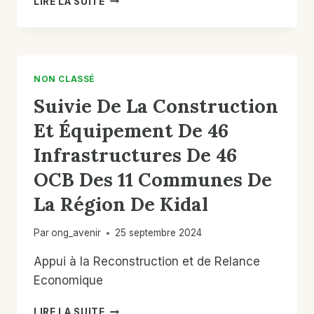
LIRE LA SUITE
« RÉPONSE
D’URGENCE
À
BASE
COMMUNAUTAIRE
NON CLASSÉ
À
Suivie De La Construction
LA
MENACE
Et Équipement De 46
DES
ENGINS
Infrastructures De 46
EXPLOSIVE
OCB Des 11 Communes De
DANS
LA
La Région De Kidal
RÉGION
DE
Par
ong_avenir
25 septembre 2024
TOMBOUCTOU
(PRUCEE-
Appui à la Reconstruction et de Relance
MT)
Economique
SUIVIE
LIRE LA SUITE