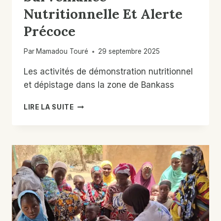
NUT
Nutritionnelle Et Alerte
Précoce
Par
Mamadou Touré
29 septembre 2025
Les activités de démonstration nutritionnel
et dépistage dans la zone de Bankass
SURVEILLANCE
LIRE LA SUITE
NUTRITIONNELLE
ET
ALERTE
PRÉCOCE