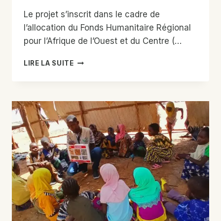
Le projet s’inscrit dans le cadre de
l’allocation du Fonds Humanitaire Régional
pour l’Afrique de l’Ouest et du Centre (…
RÉPONSE
LIRE LA SUITE
INTÉGRÉE
ET
MULTISECTORIELLE
POUR
L’ACCÈS
AUX
SERVICES
SOCIAUX
DE
BASE
DES
POPULATIONS
HÔTES
ET
DÉPLACÉES