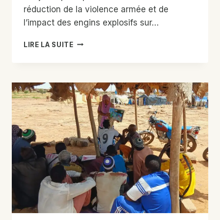
réduction de la violence armée et de
l’impact des engins explosifs sur…
PROJET:
LIRE LA SUITE
RENFORCEMENT
DE
LA
PRISE
EN
CHARGE
NUTRITIONNELLE
ET
DU
SYSTÈME
DE
SURVEILLANCE
D’ALERTE
PRÉCOCE
DANS
LES
RÉGIONS