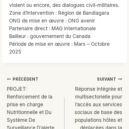
violent ou encore, des dialogues civil-militaires.
Zone d’Intervention : Région de Bandiagara
ONG de mise en œuvre : ONG avenir
Partenaire direct : MAG Internationale
Bailleur : gouvernement du Canada
Période de mise en œuvre : Mars – Octobre
2025
Navigation
PRÉCÉDENT
SUIVANT
PROJET:
Réponse intégrée et
De
Renforcement de la
multisectorielle pour
L’article
prise en charge
l’accès aux services
Nutritionnelle et Du
sociaux de base des
Système De
populations hôtes et
Surveillance D’alerte
déplacées dans la