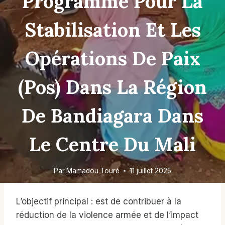
Programme Pour La
Stabilisation Et Les
Opérations De Paix
(pos) Dans La Région
De Bandiagara Dans
Le Centre Du Mali
Par
Mamadou Touré
11 juillet 2025
L’objectif principal : est de contribuer à la
réduction de la violence armée et de l’impact