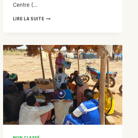
Centre (…
RÉPONSE
LIRE LA SUITE
INTÉGRÉE
ET
MULTISECTORIELLE
POUR
L’ACCÈS
AUX
SERVICES
SOCIAUX
DE
BASE
DES
POPULATIONS
HÔTES
ET
DÉPLACÉES
DANS
LA
COMMUNE
NON CLASSÉ