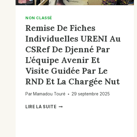
(PDI)
DE
MÉDINA
NON CLASSÉ
COURA
Remise De Fiches
PENDANT
DEUX
Individuelles URENI Au
JOURS,
AINSI
CSRef De Djenné Par
QU’UNE
L’équipe Avenir Et
JOURNÉE
À
Visite Guidée Par Le
DJONDIORI.
RND Et La Chargée Nut
Par
Mamadou Touré
29 septembre 2025
REMISE
LIRE LA SUITE
DE
FICHES
INDIVIDUELLES
URENI