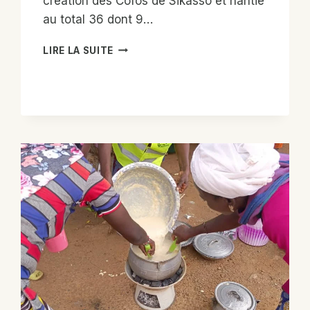
création des Cofos de Sikasso et nantie
au total 36 dont 9…
REMISE
LIRE LA SUITE
DES
ACTÉS
DES
COFOS