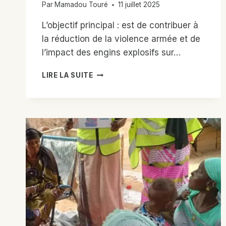
Par
Mamadou Touré
11 juillet 2025
L’objectif principal : est de contribuer à
la réduction de la violence armée et de
l’impact des engins explosifs sur…
PROJET
LIRE LA SUITE
:
PROJET
DE
RÉDUCTION
DE
LA
VIOLENCE
ARMÉE
(FINANCE
PAR
LE
GOUVERNEMENT
CANADIEN
VIA