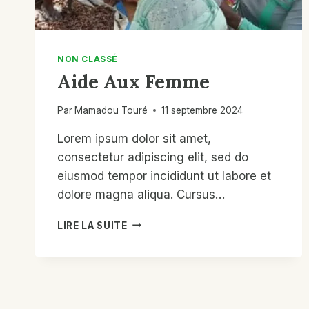
LE
PROGRAMME
POUR
LA
NON CLASSÉ
STABILISATION
Aide Aux Femme
ET
LES
OPÉRATIONS
Par
Mamadou Touré
11 septembre 2024
DE
Lorem ipsum dolor sit amet,
PAIX
(POS)
consectetur adipiscing elit, sed do
DANS
eiusmod tempor incididunt ut labore et
LA
dolore magna aliqua. Cursus…
RÉGION
DE
AIDE
BANDIAGARA
LIRE LA SUITE
AUX
DANS
FEMME
LE
CENTRE
DU
MALI