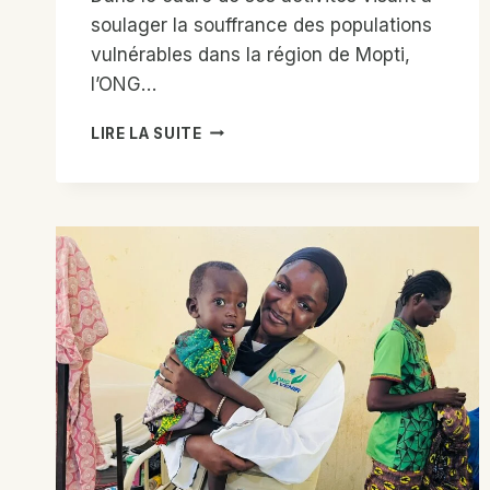
soulager la souffrance des populations
vulnérables dans la région de Mopti,
l’ONG…
CONSULTATIONS
LIRE LA SUITE
ET
DE
PRISE
EN
CHARGE
MÉDICALE
GRATUITES
SUR
LE
NOUVEAU
SITE
DES
PERSONNES
DÉPLACÉES
INTERNES