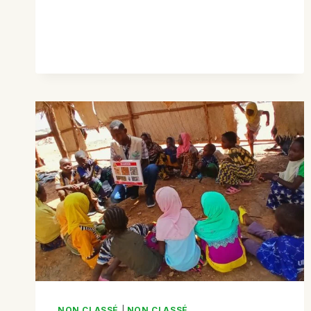
AU
CSREF
DE
DJENNÉ
PAR
L’ÉQUIPE
AVENIR
ET
VISITE
GUIDÉE
PAR
LE
RND
ET
LA
CHARGÉE
NUT
NON CLASSÉ
|
NON CLASSÉ