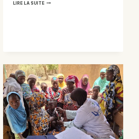
DÉPISTAGE
LIRE LA SUITE
DES
ENFANTS
DE
MOINS
DE
5ANS
DANS
LA
ZONE
DE
KONNA