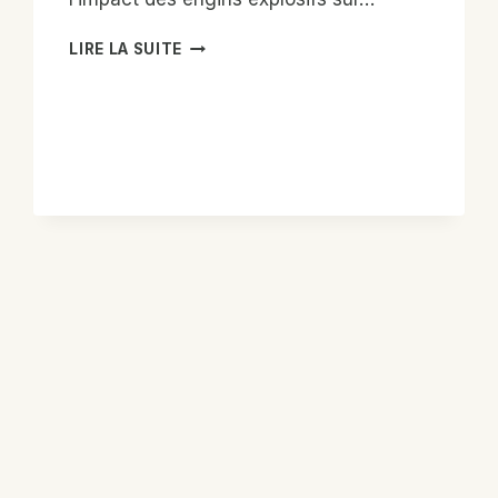
PROJET:
LIRE LA SUITE
RENFORCEMENT
DE
LA
PRISE
EN
CHARGE
NUTRITIONNELLE
ET
DU
SYSTÈME
DE
SURVEILLANCE
D’ALERTE
PRÉCOCE
DANS
LES
RÉGIONS
DE
MOPTI,