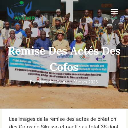
Aller
au
contenu
Remise Des Actés Des
Cofos
Par
Mamadou Touré
31 mars 2026
Les images de la remise des actés de création
des Cofos de Sikasso et nantie au total 36 dont