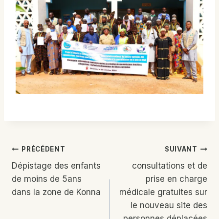
Navigation
PRÉCÉDENT
SUIVANT
Dépistage des enfants
consultations et de
De
de moins de 5ans
prise en charge
L’article
dans la zone de Konna
médicale gratuites sur
le nouveau site des
personnes déplacées