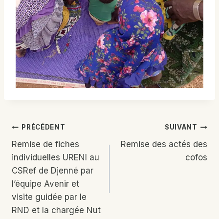
Navigation
PRÉCÉDENT
SUIVANT
Remise de fiches
Remise des actés des
De
individuelles URENI au
cofos
L’article
CSRef de Djenné par
l’équipe Avenir et
visite guidée par le
RND et la chargée Nut