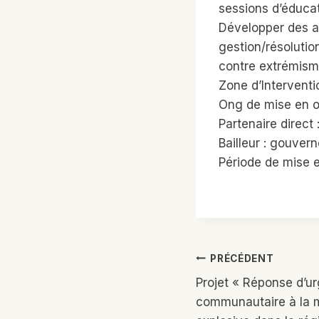
sessions d’éducat
Développer des a
gestion/résolutio
contre extrémisme
Zone d’Interventi
Ong de mise en 
Partenaire direct
Bailleur : gouve
Période de mise 
Navigatio
PRÉCÉDENT
Projet « Réponse d’u
De
communautaire à la 