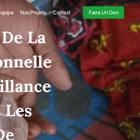
equipe
Nos Projets
Contact
Faire Un Don
 De La
onnelle
illance
 Les
De