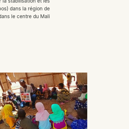
la stabilisation et les
pos) dans la région de
ans le centre du Mali
Projet
D’acco
Mation
Pratiq
Résilie