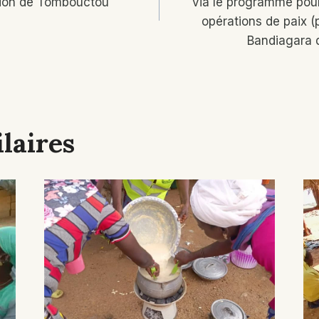
gion de Tombouctou
via le programme pour 
opérations de paix (
Bandiagara d
laires