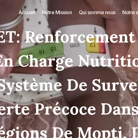
Accueil
Notre Mission
Qui somme nous
Notre 
T: Renforcement
En Charge Nutriti
Système De Surve
lerte Précoce Dans
égions De Mopti, 