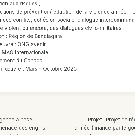
ion aux risques ;
ctions de prévention/réduction de la violence armée, 
n des conflits, cohésion sociale, dialogue intercommunau
 violent ou encore, des dialogues civilo-militaires.
on : Région de Bandiagara
œuvre : ONG avenir
 : MAG Internationale
rnement du Canada
en œuvre : Mars – Octobre 2025
n
rgence à base
Projet : Projet de r
menace des engins
armée (finance par le g