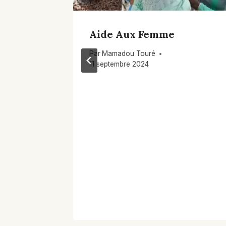
Aide Aux Femme
Par
Mamadou Touré
 La
11 septembre 2024
s
 Région
RUCEE-
tobre 2024