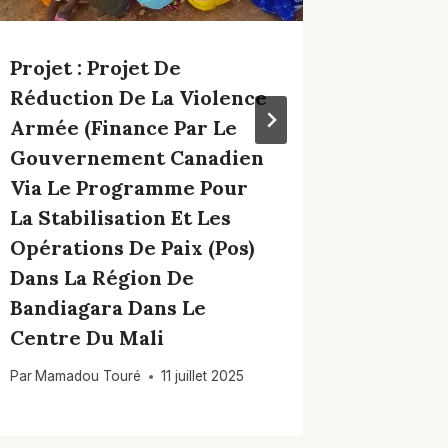
Région
Par
ong_av
Projet : Projet De
Réduction De La Violence
Armée (finance Par Le
Gouvernement Canadien
Via Le Programme Pour
La Stabilisation Et Les
Opérations De Paix (pos)
Dans La Région De
Bandiagara Dans Le
Centre Du Mali
Par
Mamadou Touré
11 juillet 2025